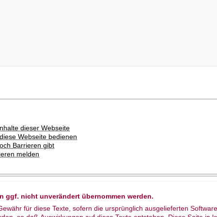
Inhalte dieser Webseite
e diese Webseite bedienen
noch Barrieren gibt
rieren melden
nn ggf. nicht unverändert übernommen werden.
währ für diese Texte, sofern die ursprünglich ausgelieferten Software
rden, so daß Auswirkungen auf diese Texte entstehen. Diese Seite in l