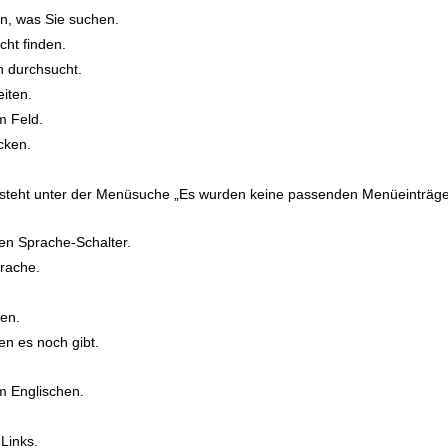
en, was Sie suchen.
cht finden.
 durchsucht.
iten.
m Feld.
cken.
 steht unter der Menüsuche „Es wurden keine passenden Menüeinträge
en Sprache-Schalter.
prache.
.
ken.
n es noch gibt.
m Englischen.
Links.