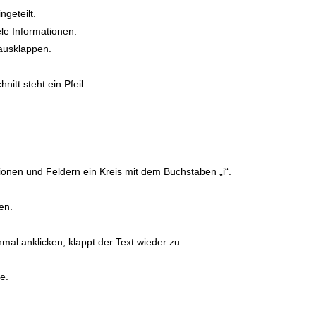
ngeteilt.
ele Informationen.
ausklappen.
itt steht ein Pfeil.
onen und Feldern ein Kreis mit dem Buchstaben „i“.
en.
al anklicken, klappt der Text wieder zu.
pe.