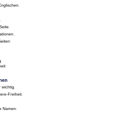
nglischen.
.
Seite.
ationen.
Seiten:
g
heit
g
rnen
 wichtig.
ere-Freiheit.
te Namen: